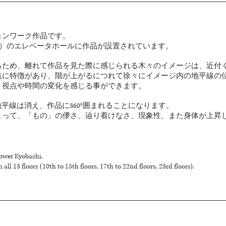
ョンワーク作品です。
、23階）のエレベータホールに作品が設置されています。
るため、離れて作品を見た際に感じられる木々のイメージは、近付
点に特徴があり、階が上がるにつれて徐々にイメージ内の地平線の
、視点や時間の変化を感じる事ができます。
平線は消え、作品に360°囲まれることになります。
よって、「もの」の儚さ、辿り着けなさ、現象性、また身体が上昇
ower Kyobashi.
 all 13 floors (10th to 15th floors, 17th to 22nd floors, 23rd floors).