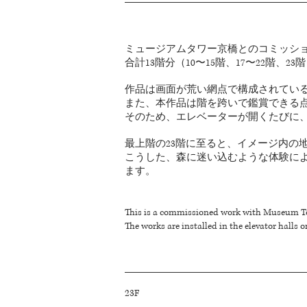
ミュージアムタワー京橋とのコミッシ
合計13階分（10〜15階、17〜22階
作品は画面が荒い網点で構成されてい
また、本作品は階を跨いで鑑賞できる
そのため、エレベーターが開くたびに
最上階の23階に至ると、イメージ内の地
こうした、森に迷い込むような体験に
ます。
This is a commissioned work with Museum T
The works are installed in the elevator halls on
23F