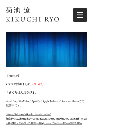
菊池 遼
KIKUCHI RYO
【PICKUP】
（NEW!!）
●
ラジオ始めました
「きくちはんだラジオ」
stand.fm／YouTube／Spotify／Apple Podcast／Amazon Musicにて
配信中です。
https://linktr.ee/kikuchi_handa_radio?
fbclid=PAZXh0bgNhZW0CMTEAAaaKFt5rG4mPvkKA0GUd8Hzgb_WZB
esQpCK7-v-XVlr21-aPzNHIcprEdgk_aem_7durItzxeKFuIo3ZX2nD3A