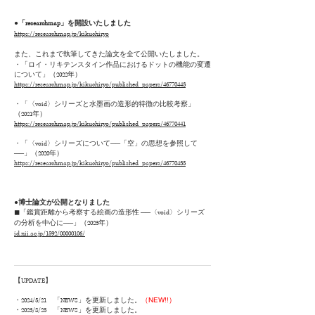
●
「researchmap」を開設いたしました
https://researchmap.jp/kikuchiryo
また、これまで執筆してきた論文を
全て公開いたしました。
・「ロイ・リキテンスタイン作品におけるドットの機能の変遷
について」（2022年）
https://researchmap.jp/kikuchiryo/published_papers/46770443
・「〈void〉シリーズと水墨画の造形的特徴の比較考察」
（2021年）
https://researchmap.jp/kikuchiryo/published_papers/46770441
・「〈void〉シリーズについて──「空」の思想を参照して
──」（2020年）
https://researchmap.jp/kikuchiryo/published_papers/46770435
●
博士論文が公開となりました
◼︎
「鑑賞距離から考察する絵画の造形性 ──〈void〉シリーズ
の分析を中心に──」（2023年）
id.nii.ac.jp/1592/00000106/
【UPDATE】
（NEW!!）
・2024/5/21 「NEWS
」を更新しました。
・2023/8/25 「NEWS
」を更新しました。